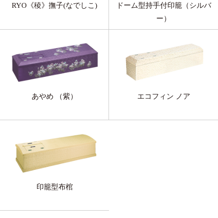
RYO《稜》撫子(なでしこ)
ドーム型持手付印籠（シルバ
ー）
あやめ （紫）
エコフィン ノア
印籠型布棺