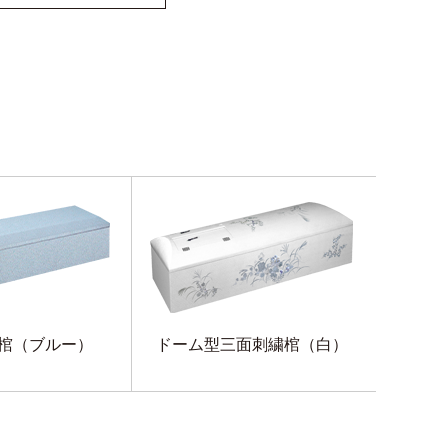
棺（ブルー）
ドーム型三面刺繍棺（白）