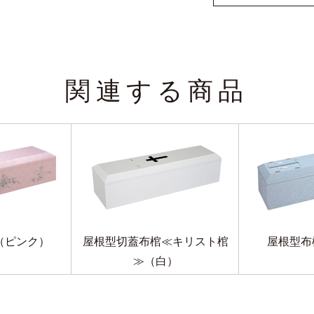
関連する商品
（ピンク）
屋根型切蓋布棺≪キリスト棺
屋根型布
≫（白）