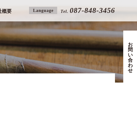
087-848-3456
Language
社概要
Tel.
お
問
い
合
わ
せ