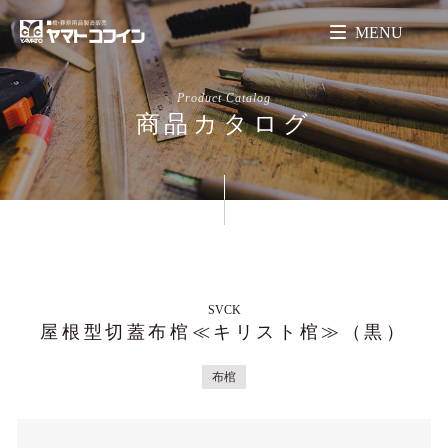
MENU
Product Catalog
商品カタログ
SVCK
屋根型切蓋布棺≪キリスト棺≫（黒）
布棺