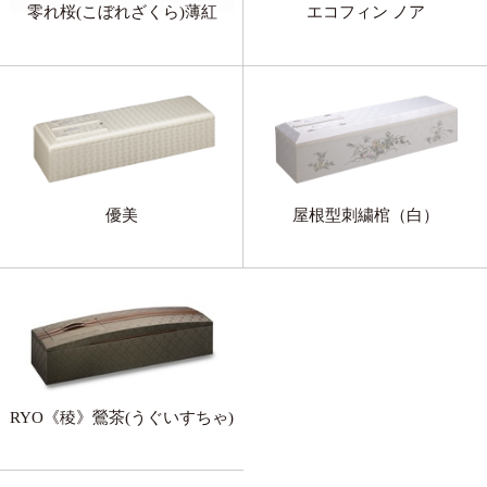
零れ桜(こぼれざくら)薄紅
エコフィン ノア
優美
屋根型刺繍棺（白）
RYO《稜》鶯茶(うぐいすちゃ)