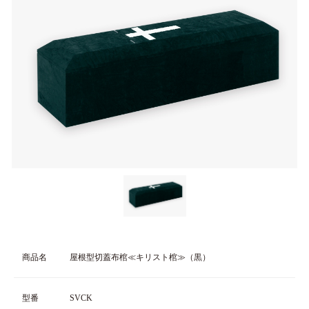
商品名
屋根型切蓋布棺≪キリスト棺≫（黒）
型番
SVCK