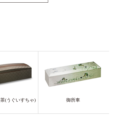
茶(うぐいすちゃ)
御所車