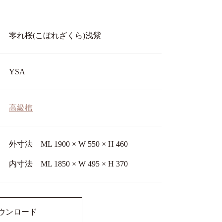
零れ桜(こぼれざくら)浅紫
YSA
高級棺
外寸法 ML 1900 × W 550 × H 460
内寸法 ML 1850 × W 495 × H 370
ウンロード