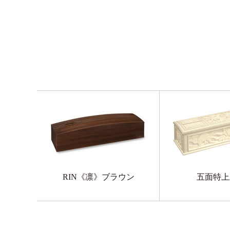
RIN《凛》ブラウン
五面特上