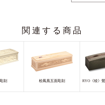
関連する商品
彫刻
桧鳳凰五面彫刻
RYO《稜》鶯