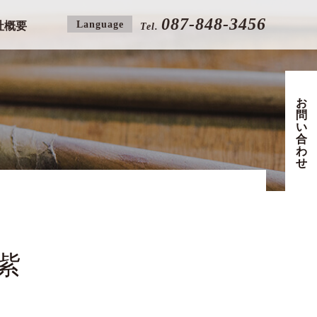
087-848-3456
Language
社概要
Tel.
お
問
い
合
わ
せ
紫