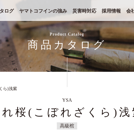
タログ
ヤマトコフインの強み
災害時対応
採用情報
会
Product Catalog
商品カタログ
くら)浅紫
YSA
零れ桜(こぼれざくら)浅
高級棺