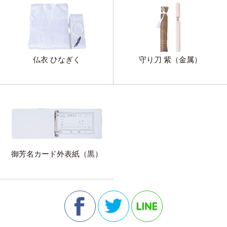
仏衣 ひなぎく
守り刀 紫（金属）
御芳名カード外表紙（黒）