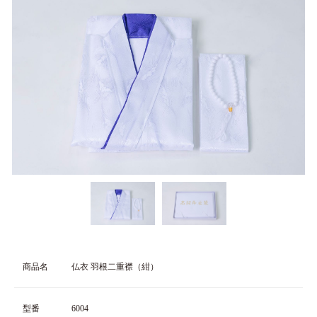
商品名
仏衣 羽根二重襟（紺）
型番
6004