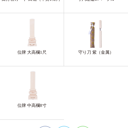
位牌 大高欄1尺
守り刀 紫（金属）
位牌 中高欄8寸