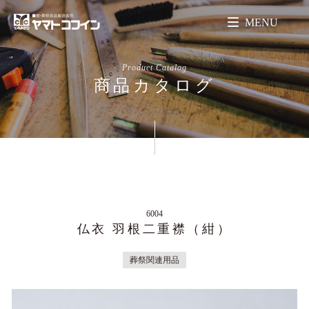
MENU
Product Catalog
商品カタログ
6004
仏衣 羽根二重襟（紺）
葬祭関連用品