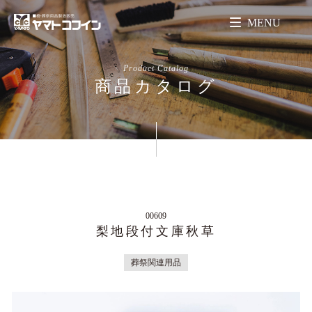
MENU
Product Catalog
商品カタログ
00609
梨地段付文庫秋草
葬祭関連用品