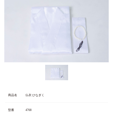
商品名
仏衣 ひなぎく
型番
4768