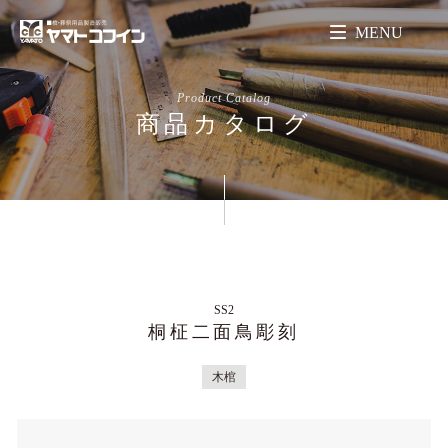
MENU
Product Catalog
商品カタログ
SS2
桐柾二面鳥彫刻
木棺