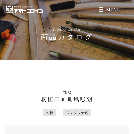
MENU
Product Catalog
商品カタログ
CKR2
桐柾二面鳳凰彫刻
木棺
ワンタッチ式