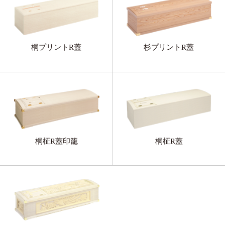
桐プリントR蓋
杉プリントR蓋
桐柾R蓋印籠
桐柾R蓋