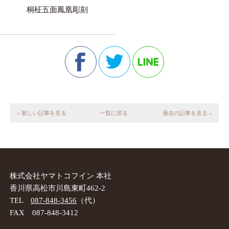
桐柾五面鳳凰彫刻
« 新しい記事を見る
一覧に戻る
過去の記事を見る »
株式会社ヤマトコフイン 本社
香川県高松市川島東町462-2
TEL
087-848-3456
（代）
FAX 087-848-3412