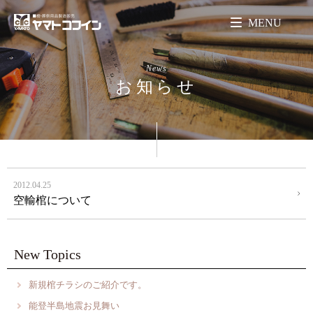
MENU
News
お知らせ
2012.04.25
空輸棺について
New Topics
新規棺チラシのご紹介です。
能登半島地震お見舞い