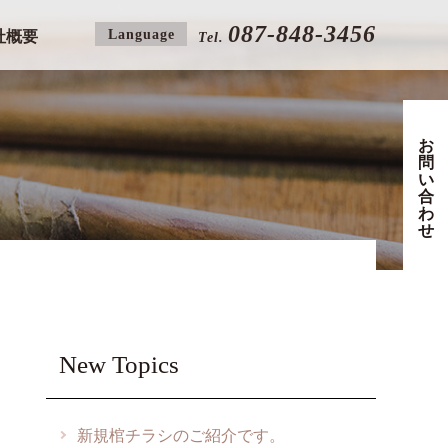
087-848-3456
Language
社概要
Tel.
お
問
い
合
わ
せ
New Topics
新規棺チラシのご紹介です。